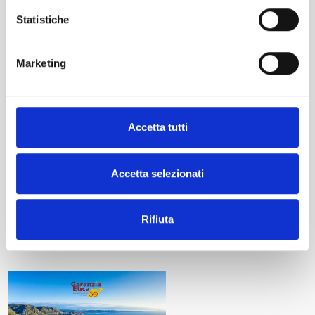
Statistiche
PAGINE
Chi siamo
Marketing
Imprese e Professionisti
Banche e Intermediari finanziari
Partnership
News
Accetta tutti
TRASPARENZA
Accetta selezionati
Trasparenza
Reclami
Privacy
Rifiuta
CALENDARIO 2026