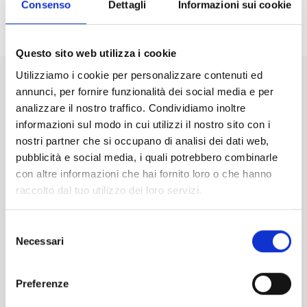
termine!
Consenso
Dettagli
Informazioni sui cookie
Questo sito web utilizza i cookie
Utilizziamo i cookie per personalizzare contenuti ed
annunci, per fornire funzionalità dei social media e per
Linkedin
You
analizzare il nostro traffico. Condividiamo inoltre
informazioni sul modo in cui utilizzi il nostro sito con i
Facebook
Inst
nostri partner che si occupano di analisi dei dati web,
pubblicità e social media, i quali potrebbero combinarle
con altre informazioni che hai fornito loro o che hanno
raccolto dal tuo utilizzo dei loro servizi.
INDIRIZZO
Via Nervi 18 - Z.I. Casic est
Selezione
Necessari
09067 Elmas (CA)
del
N. Verde 800 899 200
consenso
Tel. 070.2113201
Preferenze
segreteria@garanziaetica.it