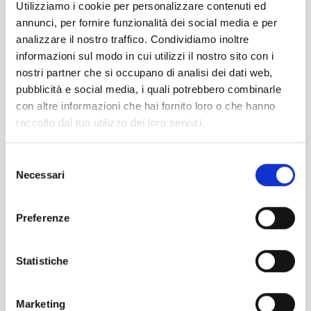
Utilizziamo i cookie per personalizzare contenuti ed
specifiche, migliorandone la gestione, la pianificazione e
annunci, per fornire funzionalità dei social media e per
la progettazione finanziaria.
analizzare il nostro traffico. Condividiamo inoltre
L’Advisor opera per conto di Garanzia Etica in attività di
informazioni sul modo in cui utilizzi il nostro sito con i
monitoraggio, consulenza sulla pianificazione e
nostri partner che si occupano di analisi dei dati web,
progettazione finanziaria, business due diligence,
pubblicità e social media, i quali potrebbero combinarle
financial due diligence e debt sustainability.
con altre informazioni che hai fornito loro o che hanno
raccolto dal tuo utilizzo dei loro servizi.
La rete di Advisor convenzionati è coinvolta attivamente
nelle attività di monitoraggio del portafoglio di Garanzia
Selezione
Etica. L’Advisor svolge visite aziendali sul territorio
Necessari
del
nazionale, nella fase iniziale di valutazione dell’impresa
consenso
e nelle fasi successive di monitoraggio, al fine di
prevenire situazioni di difficile gestione e recupero.
Preferenze
Contattaci
Statistiche
Marketing